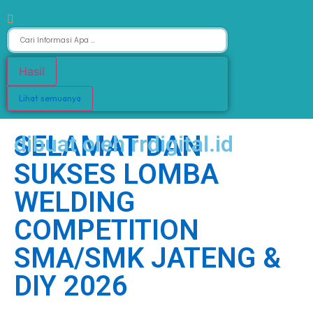
Hasil
Lihat semuanya
SELAMAT DAN
dibuat oleh rrdigital.id
SUKSES LOMBA
WELDING
COMPETITION
SMA/SMK JATENG &
DIY 2026