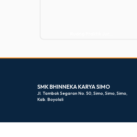
Ruang Praktik Jur...
dibuat oleh rrdigital.id
SMK BHINNEKA KARYA SIMO
Jl. Tambak Segaran No. 50, Simo, Simo, Simo,
Kab. Boyolali