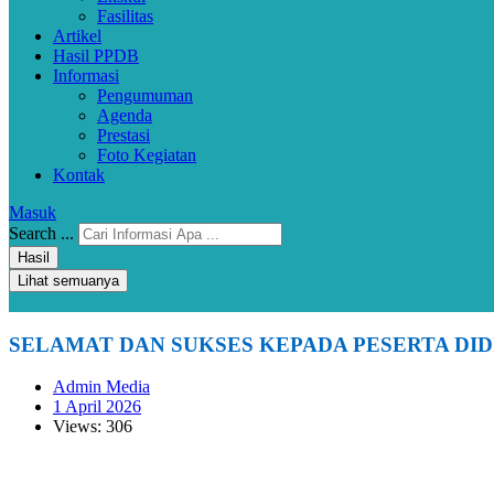
Fasilitas
Artikel
Hasil PPDB
Informasi
Pengumuman
Agenda
Prestasi
Foto Kegiatan
Kontak
Masuk
Search ...
Hasil
Lihat semuanya
SELAMAT DAN SUKSES KEPADA PESERTA DIDI
Admin Media
1 April 2026
Views: 306