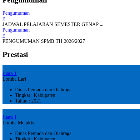
Pengumuman
#
JADWAL PELAJARAN SEMESTER GENAP ...
Pengumuman
#
PENGUMUMAN SPMB TH 2026/2027
Prestasi
Juara 1
Lomba Lari
Dinas Pemuda dan Olahraga
Tingkat : Kabupaten
Tahun : 2021
Juara 1
Lomba Melukis
Dinas Pemuda dan Olahraga
Tingkat : Kabupaten