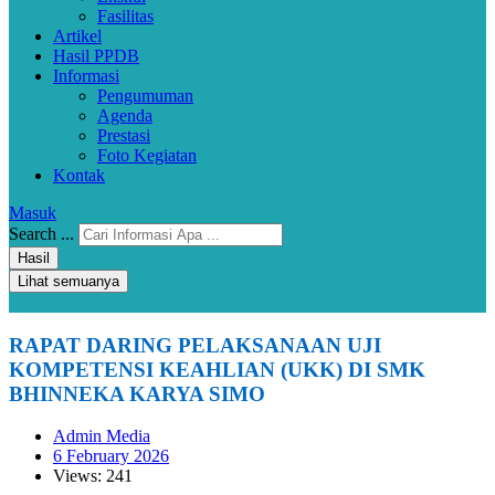
Fasilitas
Artikel
Hasil PPDB
Informasi
Pengumuman
Agenda
Prestasi
Foto Kegiatan
Kontak
Masuk
Search ...
Hasil
Lihat semuanya
RAPAT DARING PELAKSANAAN UJI
KOMPETENSI KEAHLIAN (UKK) DI SMK
BHINNEKA KARYA SIMO
Admin Media
6 February 2026
Views: 241