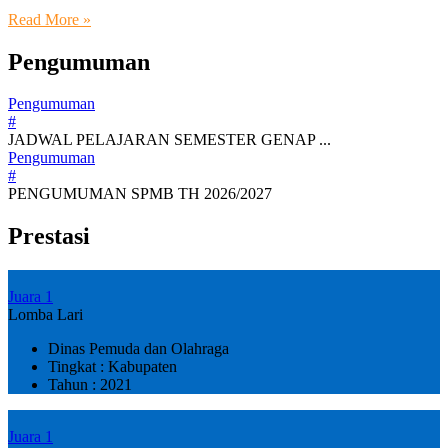
Read More »
Pengumuman
Pengumuman
#
JADWAL PELAJARAN SEMESTER GENAP ...
Pengumuman
#
PENGUMUMAN SPMB TH 2026/2027
Prestasi
Juara 1
Lomba Lari
Dinas Pemuda dan Olahraga
Tingkat : Kabupaten
Tahun : 2021
Juara 1