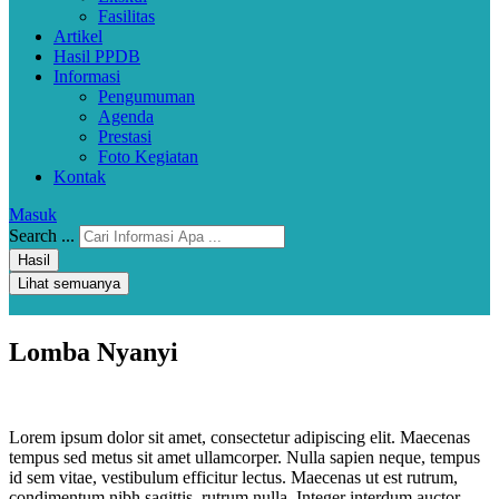
Fasilitas
Artikel
Hasil PPDB
Informasi
Pengumuman
Agenda
Prestasi
Foto Kegiatan
Kontak
Masuk
Search ...
Hasil
Lihat semuanya
Lomba Nyanyi
Lorem ipsum dolor sit amet, consectetur adipiscing elit. Maecenas
tempus sed metus sit amet ullamcorper. Nulla sapien neque, tempus
id sem vitae, vestibulum efficitur lectus. Maecenas ut est rutrum,
condimentum nibh sagittis, rutrum nulla. Integer interdum auctor