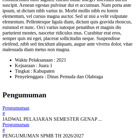
suscipit. Aenean egestas pulvinar dui et accumsan. Nam porta ante
ipsum, ut dictum nibh varius in. Morbi mollis nibh eu lorem
elementum, vel cursus magna auctor. Sed ut nisi a velit vulputate
elementum. Pellentesque ligula diam, dictum quis gravida rhoncus,
euismod et nunc. Orci varius natoque penatibus et magnis dis
parturient montes, nascetur ridiculus mus. Curabitur erat eros,
semper quis mi eget, placerat sollicitudin neque. Suspendisse
eleifend, nibh sed tincidunt aliquam, augue ante viverra dolor, vitae
malesuada diam metus non magna.
Waktu Pelaksanaan : 2021
Kejuaraan : Juara 1
Tingkat : Kabupaten
Penyelenggara : Dinas Pemuda dan Olahraga
Pengumuman
Pengumuman
#
JADWAL PELAJARAN SEMESTER GENAP ...
Pengumuman
#
PENGUMUMAN SPMB TH 2026/2027