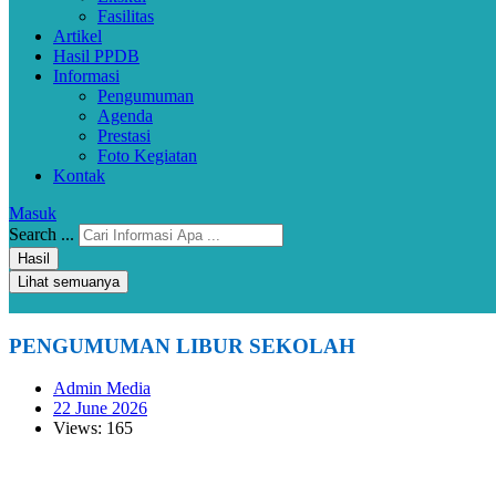
Fasilitas
Artikel
Hasil PPDB
Informasi
Pengumuman
Agenda
Prestasi
Foto Kegiatan
Kontak
Masuk
Search ...
Hasil
Lihat semuanya
PENGUMUMAN LIBUR SEKOLAH
Admin Media
22 June 2026
Views: 165