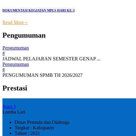
DOKUMENTASI KEGIATAN MPLS HARI KE-3
Read More »
Pengumuman
Pengumuman
#
JADWAL PELAJARAN SEMESTER GENAP ...
Pengumuman
#
PENGUMUMAN SPMB TH 2026/2027
Prestasi
Juara 1
Lomba Lari
Dinas Pemuda dan Olahraga
Tingkat : Kabupaten
Tahun : 2021