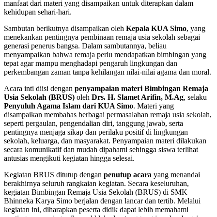
manfaat dari materi yang disampaikan untuk diterapkan dalam
kehidupan sehari-hari.
Sambutan berikutnya disampaikan oleh
Kepala KUA Simo
, yang
menekankan pentingnya pembinaan remaja usia sekolah sebagai
generasi penerus bangsa. Dalam sambutannya, beliau
menyampaikan bahwa remaja perlu mendapatkan bimbingan yang
tepat agar mampu menghadapi pengaruh lingkungan dan
perkembangan zaman tanpa kehilangan nilai-nilai agama dan moral.
Acara inti diisi dengan
penyampaian materi Bimbingan Remaja
Usia Sekolah (BRUS)
oleh
Drs. H. Slamet Arifin, M.Ag
, selaku
Penyuluh Agama Islam dari KUA Simo
. Materi yang
disampaikan membahas berbagai permasalahan remaja usia sekolah,
seperti pergaulan, pengendalian diri, tanggung jawab, serta
pentingnya menjaga sikap dan perilaku positif di lingkungan
sekolah, keluarga, dan masyarakat. Penyampaian materi dilakukan
secara komunikatif dan mudah dipahami sehingga siswa terlihat
antusias mengikuti kegiatan hingga selesai.
Kegiatan BRUS ditutup dengan
penutup acara
yang menandai
berakhirnya seluruh rangkaian kegiatan. Secara keseluruhan,
kegiatan Bimbingan Remaja Usia Sekolah (BRUS) di SMK
Bhinneka Karya Simo berjalan dengan lancar dan tertib. Melalui
kegiatan ini, diharapkan peserta didik dapat lebih memahami