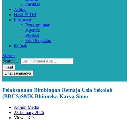
Fasilitas
Artikel
Hasil PPDB
Informasi
Pengumuman
Agenda
Prestasi
Foto Kegiatan
Kontak
Masuk
Search ...
Hasil
Lihat semuanya
Pelaksanaan Bimbingan Remaja Usia Sekolah
(BRUS)SMK Bhinneka Karya Simo
Admin Media
22 January 2026
Views: 313