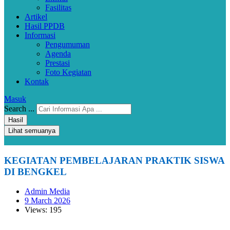
Fasilitas
Artikel
Hasil PPDB
Informasi
Pengumuman
Agenda
Prestasi
Foto Kegiatan
Kontak
Masuk
Search ...
Hasil
Lihat semuanya
KEGIATAN PEMBELAJARAN PRAKTIK SISWA
DI BENGKEL
Admin Media
9 March 2026
Views: 195