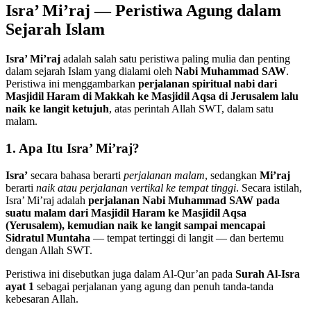
Isra’ Mi’raj — Peristiwa Agung dalam
Sejarah Islam
Isra’ Mi’raj
adalah salah satu peristiwa paling mulia dan penting
dalam sejarah Islam yang dialami oleh
Nabi Muhammad SAW
.
Peristiwa ini menggambarkan
perjalanan spiritual nabi dari
Masjidil Haram di Makkah ke Masjidil Aqsa di Jerusalem lalu
naik ke langit ketujuh
, atas perintah Allah SWT, dalam satu
malam.
1. Apa Itu Isra’ Mi’raj?
Isra’
secara bahasa berarti
perjalanan malam
, sedangkan
Mi’raj
berarti
naik atau perjalanan vertikal ke tempat tinggi
. Secara istilah,
Isra’ Mi’raj adalah
perjalanan Nabi Muhammad SAW pada
suatu malam dari Masjidil Haram ke Masjidil Aqsa
(Yerusalem), kemudian naik ke langit sampai mencapai
Sidratul Muntaha
— tempat tertinggi di langit — dan bertemu
dengan Allah SWT.
Peristiwa ini disebutkan juga dalam Al-Qur’an pada
Surah Al-Isra
ayat 1
sebagai perjalanan yang agung dan penuh tanda-tanda
kebesaran Allah.