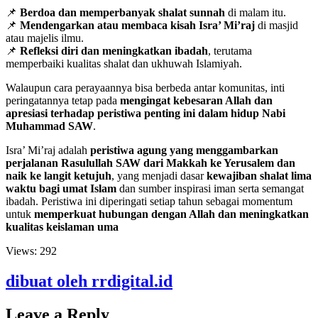
📌
Berdoa dan memperbanyak shalat sunnah
di malam itu.
📌
Mendengarkan atau membaca kisah Isra’ Mi’raj
di masjid
atau majelis ilmu.
📌
Refleksi diri dan meningkatkan ibadah
, terutama
memperbaiki kualitas shalat dan ukhuwah Islamiyah.
Walaupun cara perayaannya bisa berbeda antar komunitas, inti
peringatannya tetap pada
mengingat kebesaran Allah dan
apresiasi terhadap peristiwa penting ini dalam hidup Nabi
Muhammad SAW
.
Isra’ Mi’raj adalah
peristiwa agung yang menggambarkan
perjalanan Rasulullah SAW dari Makkah ke Yerusalem dan
naik ke langit ketujuh
, yang menjadi dasar
kewajiban shalat lima
waktu bagi umat Islam
dan sumber inspirasi iman serta semangat
ibadah. Peristiwa ini diperingati setiap tahun sebagai momentum
untuk
memperkuat hubungan dengan Allah dan meningkatkan
kualitas keislaman uma
Views:
292
dibuat oleh rrdigital.id
Leave a Reply