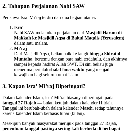
2. Tahapan Perjalanan Nabi SAW
Peristiwa Isra’ Mi’raj terdiri dari dua bagian utama:
Isra’
Nabi SAW melakukan perjalanan dari
Masjidil Haram di
Makkah ke Masjidil Aqsa di Baitul Maqdis (Yerusalem)
dalam satu malam.
Mi’raj
Dari Masjidil Aqsa, beliau naik ke langit
hingga Sidratul
Muntaha
, bertemu dengan para nabi terdahulu, dan akhirnya
sampai kepada hadirat Allah SWT. Di sini beliau juga
menerima perintah
shalat lima waktu
yang menjadi
kewajiban bagi seluruh umat Islam.
3. Kapan Isra’ Mi’raj Diperingati?
Dalam kalender Islam, Isra’ Mi’raj biasanya diperingati pada
tanggal 27 Rajab
— bulan ketujuh dalam kalender Hijriah.
Tanggal ini berubah-ubah dalam kalender Masehi setiap tahunnya
karena kalender Islam berbasis lunar (bulan).
Meskipun banyak masyarakat merujuk pada tanggal 27 Rajab,
penentuan tanggal pastinya sering kali berbeda di berbagai