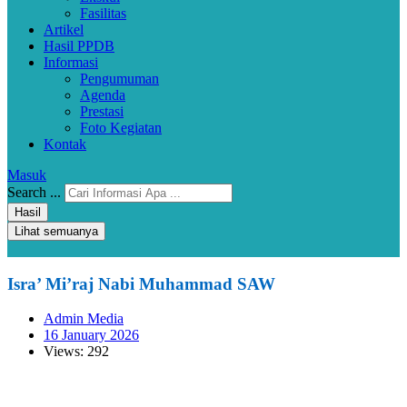
Fasilitas
Artikel
Hasil PPDB
Informasi
Pengumuman
Agenda
Prestasi
Foto Kegiatan
Kontak
Masuk
Search ...
Hasil
Lihat semuanya
Isra’ Mi’raj Nabi Muhammad SAW
Admin Media
16 January 2026
Views: 292