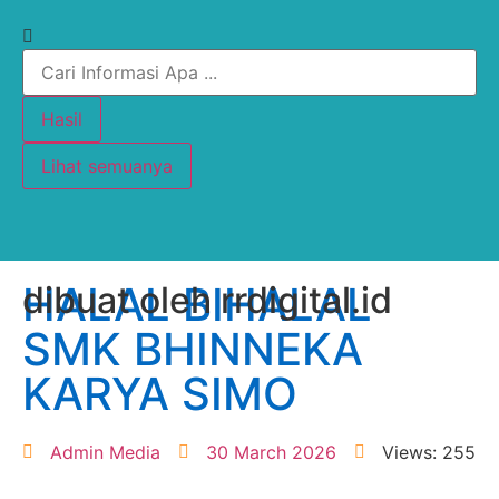
Hasil
Lihat semuanya
HALAL BIHALAL
dibuat oleh rrdigital.id
SMK BHINNEKA
KARYA SIMO
Admin Media
30 March 2026
Views: 255