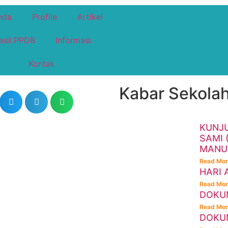
nda
Profile
Artikel
asil PPDB
Informasi
Kontak
Kabar Sekolah
KUNJU
SAMI
MANUF
Read Mor
HARI 
Read Mor
DOKUM
Read Mor
DOKUM