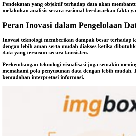
Pendekatan yang objektif terhadap data akan membant
melakukan analisis secara rasional berdasarkan fakta y
Peran Inovasi dalam Pengelolaan Da
Inovasi teknologi memberikan dampak besar terhadap 
dengan lebih aman serta mudah diakses ketika dibutuhk
data yang tersusun secara konsisten.
Perkembangan teknologi visualisasi juga semakin mening
memahami pola penyusunan data dengan lebih mudah. In
kemudahan interpretasi informasi.