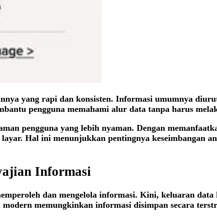
nnya yang rapi dan konsisten. Informasi umumnya diurut
embantu pengguna memahami alur data tanpa harus melak
laman pengguna yang lebih nyaman. Dengan memanfaatkan
 layar. Hal ini menunjukkan pentingnya keseimbangan an
ajian Informasi
mperoleh dan mengelola informasi. Kini, keluaran data h
 modern memungkinkan informasi disimpan secara terstruk