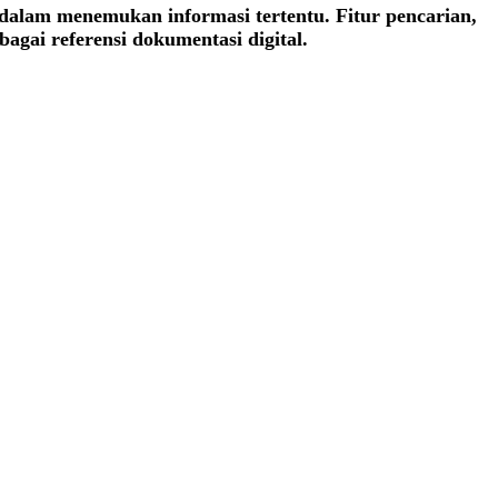
dalam menemukan informasi tertentu. Fitur pencarian,
agai referensi dokumentasi digital.