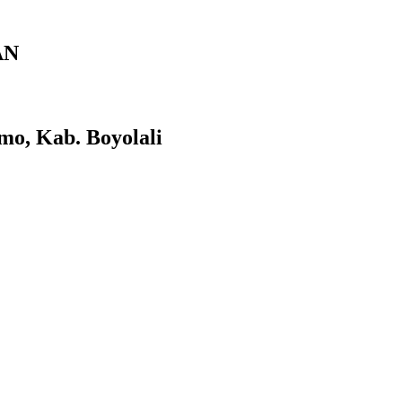
AN
mo, Kab. Boyolali