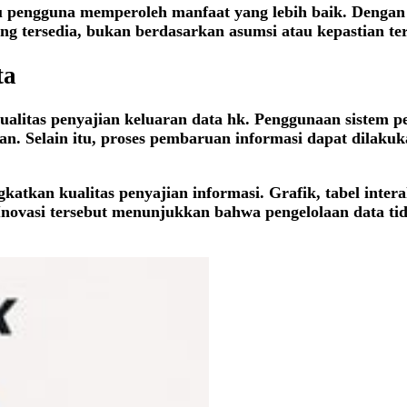
u pengguna memperoleh manfaat yang lebih baik. Dengan
ang tersedia, bukan berdasarkan asumsi atau kepastian t
ta
kualitas penyajian keluaran data hk. Penggunaan siste
an. Selain itu, proses pembaruan informasi dapat dilaku
katkan kualitas penyajian informasi. Grafik, tabel inte
ovasi tersebut menunjukkan bahwa pengelolaan data tid