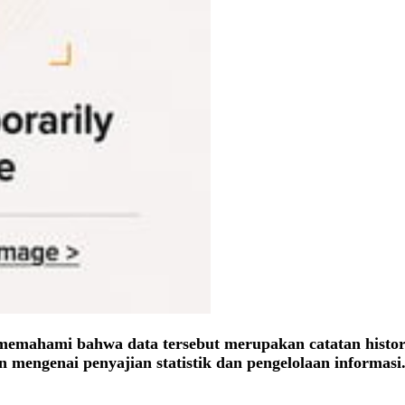
emahami bahwa data tersebut merupakan catatan historis
n mengenai penyajian statistik dan pengelolaan informas