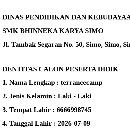
DINAS PENDIDIKAN DAN KEBUDAYA
SMK BHINNEKA KARYA SIMO
Jl. Tambak Segaran No. 50, Simo, Simo, Si
DENTITAS CALON PESERTA DIDIK
1. Nama Lengkap : terrancecamp
2. Jenis Kelamin : Laki - Laki
3. Tempat Lahir : 6666998745
4. Tanggal Lahir : 2026-07-09