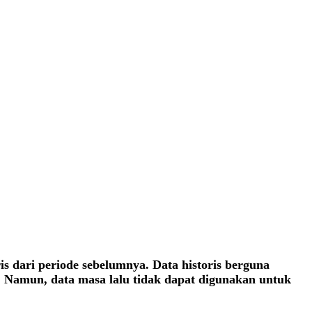
 dari periode sebelumnya. Data historis berguna
i. Namun, data masa lalu tidak dapat digunakan untuk