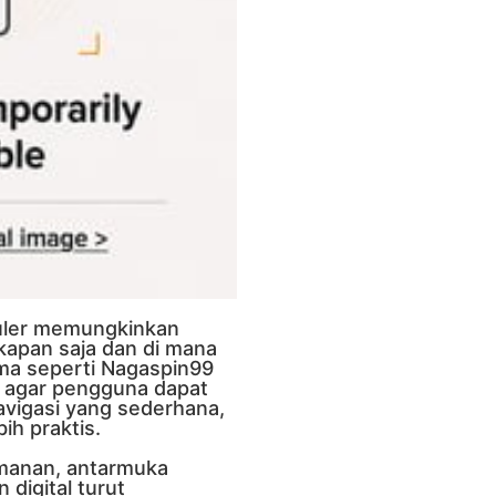
luler memungkinkan
 kapan saja dan di mana
ma seperti Nagaspin99
 agar pengguna dapat
avigasi yang sederhana,
h praktis.
amanan, antarmuka
digital turut