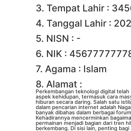
3. Tempat Lahir : 34
4. Tanggal Lahir : 2
5. NISN : -
6. NIK : 4567777777
7. Agama : Islam
8. Alamat :
Perkembangan teknologi digital tela
aspek kehidupan, termasuk cara mas
hiburan secara daring. Salah satu ist
dalam pencarian internet adalah Naga
banyak dibahas dalam berbagai forum
Kehadirannya mencerminkan bagaiman
permainan menjadi bagian dari tren hi
berkembang. Di sisi lain, penting bag