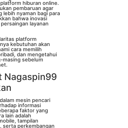
latform hiburan online.
kukan pembaruan agar
lebih nyaman bagi para
kkan bahwa inovasi
 persaingan layanan
ritas platform
atnya kebutuhan akan
hami cara memilih
ribadi, dan mengetahui
ng-masing sebelum
et.
t Nagaspin99
kan
dalam mesin pencari
rhadap informasi
Beberapa faktor yang
a lain adalah
obile, tampilan
, serta perkembangan