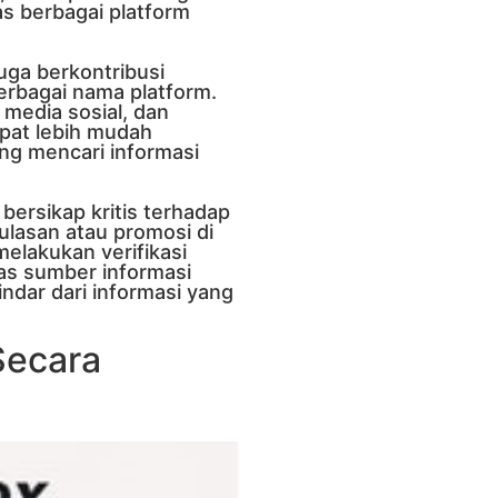
s berbagai platform
juga berkontribusi
erbagai nama platform.
 media sosial, dan
apat lebih mudah
ng mencari informasi
 bersikap kritis terhadap
ulasan atau promosi di
melakukan verifikasi
tas sumber informasi
ndar dari informasi yang
Secara