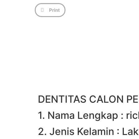
Print
DENTITAS CALON PE
1. Nama Lengkap : ri
2. Jenis Kelamin : Lak