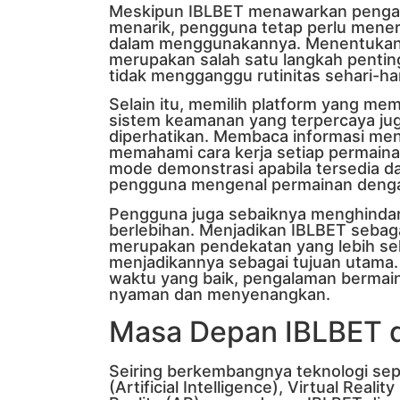
Meskipun IBLBET menawarkan penga
menarik, pengguna tetap perlu mener
dalam menggunakannya. Menentukan
merupakan salah satu langkah penting
tidak mengganggu rutinitas sehari-har
Selain itu, memilih platform yang memi
sistem keamanan yang terpercaya jug
diperhatikan. Membaca informasi men
memahami cara kerja setiap permain
mode demonstrasi apabila tersedia 
pengguna mengenal permainan dengan
Pengguna juga sebaiknya menghindar
berlebihan. Menjadikan IBLBET sebag
merupakan pendekatan yang lebih se
menjadikannya sebagai tujuan utama
waktu yang baik, pengalaman bermain
nyaman dan menyenangkan.
Masa Depan IBLBET di
Seiring berkembangnya teknologi sep
(Artificial Intelligence), Virtual Real