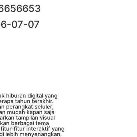
896656653
026-07-07
k hiburan digital yang
apa tahun terakhir.
n perangkat seluler,
gan mudah kapan saja
rkan tampilan visual
rkan berbagai tema
fitur-fitur interaktif yang
i lebih menyenangkan.