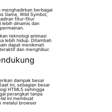
 menghadirkan berbagai
nus Game, Wild Symbol,
diran fitur-fitur
lebih dinamis dan
 permainan.
an teknologi animasi
a lebih hidup. Ditambah
main dapat menikmati
eraktif dan menghibur.
endukung
erikan dampak besar
aat ini, sebagian besar
logi HTML5 sehingga
agai perangkat tanpa
Hal ini membuat
 melalui browser