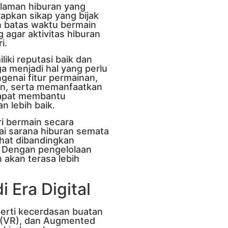
laman hiburan yang
apkan sikap yang bijak
 batas waktu bermain
 agar aktivitas hiburan
i.
liki reputasi baik dan
a menjadi hal yang perlu
genai fitur permainan,
an, serta memanfaatkan
dapat membantu
 lebih baik.
i bermain secara
ai sarana hiburan semata
hat dibandingkan
. Dengan pengelolaan
 akan terasa lebih
 Era Digital
erti kecerdasan buatan
ity (VR), dan Augmented