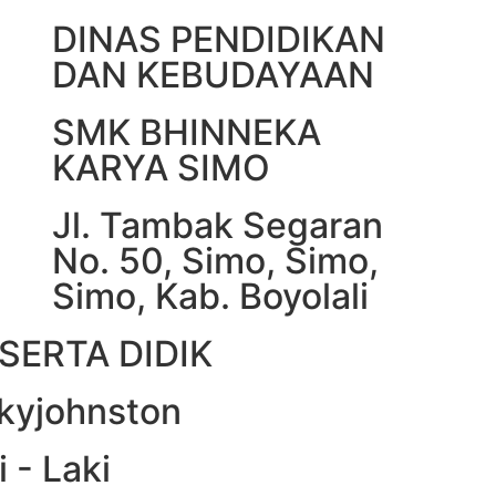
DINAS PENDIDIKAN
DAN KEBUDAYAAN
SMK BHINNEKA
KARYA SIMO
Jl. Tambak Segaran
No. 50, Simo, Simo,
Simo, Kab. Boyolali
SERTA DIDIK
ckyjohnston
i - Laki