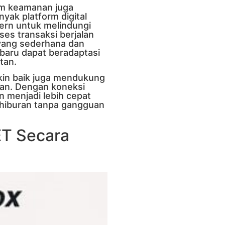
tem keamanan juga
yak platform digital
ern untuk melindungi
es transaksi berjalan
 yang sederhana dan
aru dapat beradaptasi
tan.
kin baik juga mendukung
an. Dengan koneksi
 menjadi lebih cepat
hiburan tanpa gangguan
ET Secara