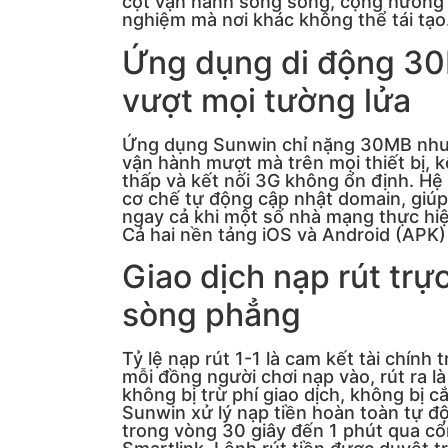
cột vận hành song song, cộng hưởng 
nghiệm mà nơi khác không thể tái tạo
Ứng dụng di động 30
vượt mọi tường lửa
Ứng dụng Sunwin chỉ nặng 30MB nhưn
vận hành mượt mà trên mọi thiết bị, k
thấp và kết nối 3G không ổn định. Hệ
cơ chế tự động cập nhật domain, giúp 
ngay cả khi một số nhà mạng thực hiện
Cả hai nền tảng iOS và Android (APK)
Giao dịch nạp rút trực 
sòng phẳng
Tỷ lệ nạp rút 1-1 là cam kết tài chính
mỗi đồng người chơi nạp vào, rút ra 
không bị trừ phí giao dịch, không bị c
Sunwin xử lý nạp tiền hoàn toàn tự độ
trong vòng 30 giây đến 1 phút qua c