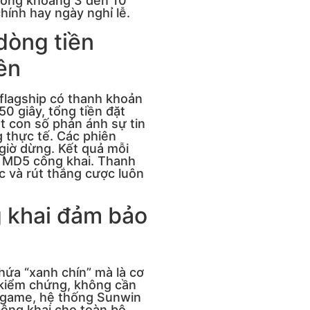
trong khoảng 3 đến 10
hính hay ngày nghỉ lễ.
dòng tiền
ên
flagship có thanh khoản
50 giây, tổng tiền đặt
t con số phản ánh sự tin
 thực tế. Các phiên
 giờ dừng. Kết quả mỗi
 MD5 công khai. Thanh
 và rút thắng cược luôn
 khai đảm bảo
hứa “xanh chín” mà là cơ
ự kiểm chứng, không cần
 game, hệ thống Sunwin
ông khai cho toàn bộ