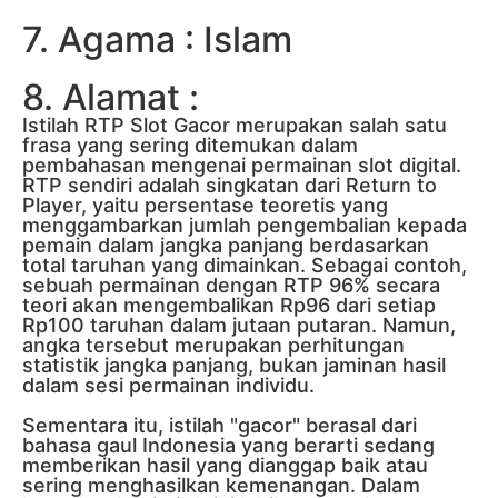
7. Agama : Islam
8. Alamat :
Istilah RTP Slot Gacor merupakan salah satu
frasa yang sering ditemukan dalam
pembahasan mengenai permainan slot digital.
RTP sendiri adalah singkatan dari Return to
Player, yaitu persentase teoretis yang
menggambarkan jumlah pengembalian kepada
pemain dalam jangka panjang berdasarkan
total taruhan yang dimainkan. Sebagai contoh,
sebuah permainan dengan RTP 96% secara
teori akan mengembalikan Rp96 dari setiap
Rp100 taruhan dalam jutaan putaran. Namun,
angka tersebut merupakan perhitungan
statistik jangka panjang, bukan jaminan hasil
dalam sesi permainan individu.
Sementara itu, istilah "gacor" berasal dari
bahasa gaul Indonesia yang berarti sedang
memberikan hasil yang dianggap baik atau
sering menghasilkan kemenangan. Dalam