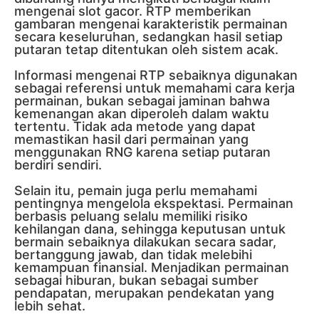
mengenai slot gacor. RTP memberikan
gambaran mengenai karakteristik permainan
secara keseluruhan, sedangkan hasil setiap
putaran tetap ditentukan oleh sistem acak.
Informasi mengenai RTP sebaiknya digunakan
sebagai referensi untuk memahami cara kerja
permainan, bukan sebagai jaminan bahwa
kemenangan akan diperoleh dalam waktu
tertentu. Tidak ada metode yang dapat
memastikan hasil dari permainan yang
menggunakan RNG karena setiap putaran
berdiri sendiri.
Selain itu, pemain juga perlu memahami
pentingnya mengelola ekspektasi. Permainan
berbasis peluang selalu memiliki risiko
kehilangan dana, sehingga keputusan untuk
bermain sebaiknya dilakukan secara sadar,
bertanggung jawab, dan tidak melebihi
kemampuan finansial. Menjadikan permainan
sebagai hiburan, bukan sebagai sumber
pendapatan, merupakan pendekatan yang
lebih sehat.