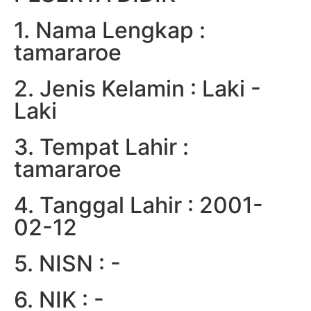
1. Nama Lengkap :
tamararoe
2. Jenis Kelamin : Laki -
Laki
3. Tempat Lahir :
tamararoe
4. Tanggal Lahir : 2001-
02-12
5. NISN : -
6. NIK : -