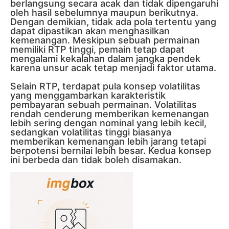
berlangsung secara acak dan tidak dipengaruhi
oleh hasil sebelumnya maupun berikutnya.
Dengan demikian, tidak ada pola tertentu yang
dapat dipastikan akan menghasilkan
kemenangan. Meskipun sebuah permainan
memiliki RTP tinggi, pemain tetap dapat
mengalami kekalahan dalam jangka pendek
karena unsur acak tetap menjadi faktor utama.
Selain RTP, terdapat pula konsep volatilitas
yang menggambarkan karakteristik
pembayaran sebuah permainan. Volatilitas
rendah cenderung memberikan kemenangan
lebih sering dengan nominal yang lebih kecil,
sedangkan volatilitas tinggi biasanya
memberikan kemenangan lebih jarang tetapi
berpotensi bernilai lebih besar. Kedua konsep
ini berbeda dan tidak boleh disamakan.