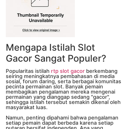
Mengapa Istilah Slot
Gacor Sangat Populer?
Popularitas istilah
rtp slot gacor
berkembang
seiring meningkatnya pembahasan di media
sosial, forum daring, serta berbagai komunitas
pecinta permainan slot. Banyak pemain
membagikan pengalaman mereka mengenai
permainan yang dianggap sedang "gacor",
sehingga istilah tersebut semakin dikenal oleh
masyarakat luas.
Namun, penting dipahami bahwa pengalaman
setiap pemain dapat berbeda karena setiap
putaran bersifat independen. Apa yang