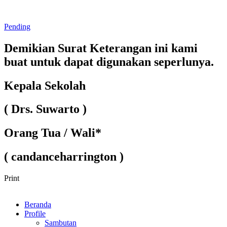
Pending
Demikian Surat Keterangan ini kami
buat untuk dapat digunakan seperlunya.
Kepala Sekolah
( Drs. Suwarto )
Orang Tua / Wali*
( candanceharrington )
Print
Beranda
Profile
Sambutan