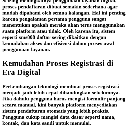
Seiring meningkatnya penggunaan layanan digital,
proses pendaftaran dibuat semakin sederhana agar
mudah dipahami oleh semua kalangan. Hal ini penting
karena pengalaman pertama pengguna sangat
menentukan apakah mereka akan terus menggunakan
suatu platform atau tidak. Oleh karena itu, sistem
seperti sms808 daftar sering dikaitkan dengan
kemudahan akses dan efisiensi dalam proses awal
penggunaan layanan.
Kemudahan Proses Registrasi di
Era Digital
Perkembangan teknologi membuat proses registrasi
menjadi jauh lebih cepat dibandingkan sebelumnya.
Jika dahulu pengguna harus mengisi formulir panjang
secara manual, kini banyak platform menyediakan
sistem pendaftaran otomatis yang lebih praktis.
Pengguna cukup mengisi data dasar seperti nama,
kontak, dan kata sandi untuk memulai.