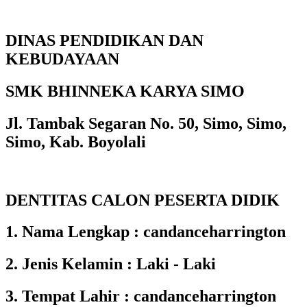
DINAS PENDIDIKAN DAN
KEBUDAYAAN
SMK BHINNEKA KARYA SIMO
Jl. Tambak Segaran No. 50, Simo, Simo,
Simo, Kab. Boyolali
DENTITAS CALON PESERTA DIDIK
1. Nama Lengkap : candanceharrington
2. Jenis Kelamin : Laki - Laki
3. Tempat Lahir : candanceharrington