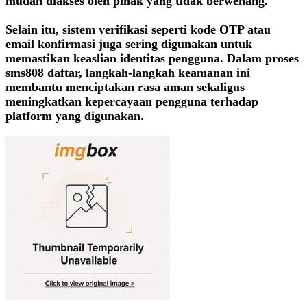
mudah diakses oleh pihak yang tidak berwenang.
Selain itu, sistem verifikasi seperti kode OTP atau
email konfirmasi juga sering digunakan untuk
memastikan keaslian identitas pengguna. Dalam proses
sms808 daftar, langkah-langkah keamanan ini
membantu menciptakan rasa aman sekaligus
meningkatkan kepercayaan pengguna terhadap
platform yang digunakan.