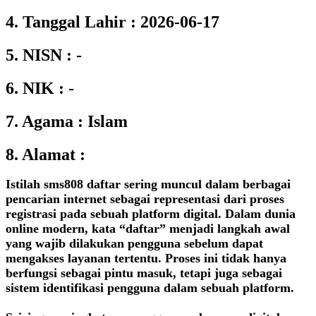
4. Tanggal Lahir : 2026-06-17
5. NISN : -
6. NIK : -
7. Agama : Islam
8. Alamat :
Istilah sms808 daftar sering muncul dalam berbagai
pencarian internet sebagai representasi dari proses
registrasi pada sebuah platform digital. Dalam dunia
online modern, kata “daftar” menjadi langkah awal
yang wajib dilakukan pengguna sebelum dapat
mengakses layanan tertentu. Proses ini tidak hanya
berfungsi sebagai pintu masuk, tetapi juga sebagai
sistem identifikasi pengguna dalam sebuah platform.