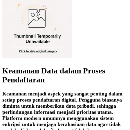
Keamanan Data dalam Proses
Pendaftaran
Keamanan menjadi aspek yang sangat penting dalam
setiap proses pendaftaran digital. Pengguna biasanya
diminta untuk memberikan data pribadi, sehingga
perlindungan informasi menjadi prioritas utama.
Platform modern umumnya menggunakan sistem
enkripsi untuk menjaga kerahasiaan data agar tidak