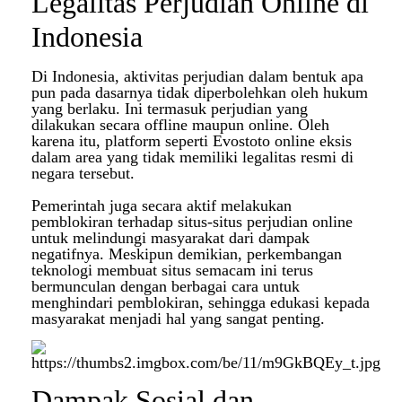
Legalitas Perjudian Online di
Indonesia
Di Indonesia, aktivitas perjudian dalam bentuk apa
pun pada dasarnya tidak diperbolehkan oleh hukum
yang berlaku. Ini termasuk perjudian yang
dilakukan secara offline maupun online. Oleh
karena itu, platform seperti Evostoto online eksis
dalam area yang tidak memiliki legalitas resmi di
negara tersebut.
Pemerintah juga secara aktif melakukan
pemblokiran terhadap situs-situs perjudian online
untuk melindungi masyarakat dari dampak
negatifnya. Meskipun demikian, perkembangan
teknologi membuat situs semacam ini terus
bermunculan dengan berbagai cara untuk
menghindari pemblokiran, sehingga edukasi kepada
masyarakat menjadi hal yang sangat penting.
Dampak Sosial dan