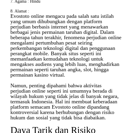
7. Agama : Hindu
8. Alamat :
Evostoto online mengacu pada salah satu istilah
yang umum dihubungkan dengan platform
perjudian berbasis internet yang menawarkan
berbagai jenis permainan taruhan digital. Dalam
beberapa tahun terakhir, fenomena perjudian online
mengalami pertumbuhan pesat seiring
perkembangan teknologi digital dan penggunaan
perangkat mobile. Banyak situs seperti ini
memanfaatkan kemudahan teknologi untuk
mengakses audiens yang lebih luas, menghadirkan
permainan seperti taruhan angka, slot, hingga
permainan kasino virtual.
Namun, penting dipahami bahwa aktivitas
perjudian online seperti ini umumnya berada di
wilayah hukum yang tidak jelas di banyak negara,
termasuk Indonesia. Hal ini membuat keberadaan
platform semacam Evostoto online dipandang
kontroversial karena berhubungan dengan risiko
hukum dan sosial yang tidak bisa diabaikan.
Daya Tarik dan Risiko