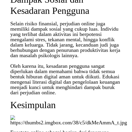
Kesadaran Pengguna
Selain risiko finansial, perjudian online juga
memiliki dampak sosial yang cukup luas. Individu
yang terlibat dalam aktivitas ini berpotensi
mengalami stres, tekanan mental, hingga konflik
dalam keluarga. Tidak jarang, kecanduan judi juga
berhubungan dengan penurunan produktivitas kerja
dan masalah psikologis lainnya.
Oleh karena itu, kesadaran pengguna sangat
diperlukan dalam memahami bahwa tidak semua
bentuk hiburan digital aman untuk diikuti. Edukasi
mengenai literasi digital dan pengelolaan keuangan
menjadi kunci untuk menghindari dampak buruk
dari perjudian online.
Kesimpulan