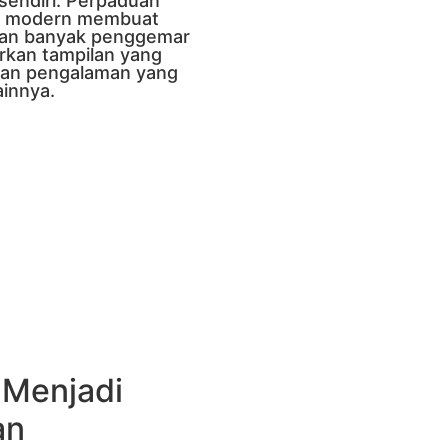
rsendiri. Perpaduan
ogi modern membuat
ian banyak penggemar
irkan tampilan yang
ikan pengalaman yang
innya.
 Menjadi
an