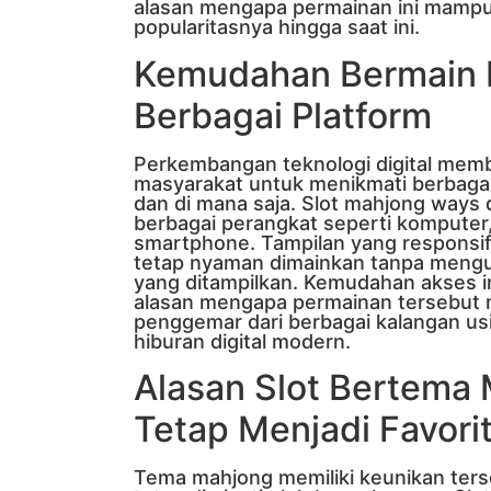
alasan mengapa permainan ini mam
popularitasnya hingga saat ini.
Kemudahan Bermain 
Berbagai Platform
Perkembangan teknologi digital mem
masyarakat untuk menikmati berbagai 
dan di mana saja. Slot mahjong ways 
berbagai perangkat seperti komputer
smartphone. Tampilan yang respons
tetap nyaman dimainkan tanpa mengura
yang ditampilkan. Kemudahan akses in
alasan mengapa permainan tersebut 
penggemar dari berbagai kalangan us
hiburan digital modern.
Alasan Slot Bertema
Tetap Menjadi Favori
Tema mahjong memiliki keunikan ter