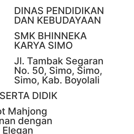
DINAS PENDIDIKAN
DAN KEBUDAYAAN
SMK BHINNEKA
KARYA SIMO
Jl. Tambak Segaran
No. 50, Simo, Simo,
Simo, Kab. Boyolali
SERTA DIDIK
ot Mahjong
inan dengan
 Elegan