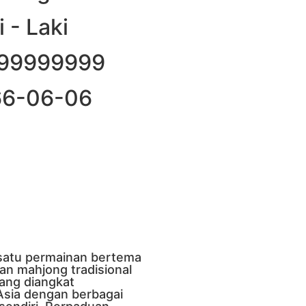
i - Laki
9999999999
066-06-06
satu permainan bertema
nan mahjong tradisional
yang diangkat
sia dengan berbagai