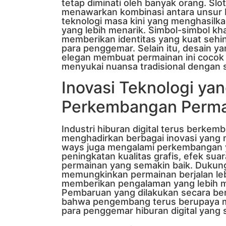
tetap diminati oleh banyak orang. Sl
menawarkan kombinasi antara unsur 
teknologi masa kini yang menghasilk
yang lebih menarik. Simbol-simbol k
memberikan identitas yang kuat sehi
para penggemar. Selain itu, desain 
elegan membuat permainan ini cocok
menyukai nuansa tradisional dengan
Inovasi Teknologi y
Perkembangan Perma
Industri hiburan digital terus berke
menghadirkan berbagai inovasi yang 
ways juga mengalami perkembangan ya
peningkatan kualitas grafis, efek sua
permainan yang semakin baik. Dukung
memungkinkan permainan berjalan leb
memberikan pengalaman yang lebih m
Pembaruan yang dilakukan secara be
bahwa pengembang terus berupaya 
para penggemar hiburan digital yang