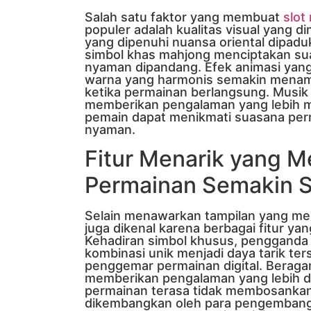
Salah satu faktor yang membuat
slot
populer adalah kualitas visual yang dim
yang dipenuhi nuansa oriental dipad
simbol khas mahjong menciptakan su
nyaman dipandang. Efek animasi yang
warna yang harmonis semakin mena
ketika permainan berlangsung. Musik 
memberikan pengalaman yang lebih 
pemain dapat menikmati suasana per
nyaman.
Fitur Menarik yang 
Permainan Semakin 
Selain menawarkan tampilan yang men
juga dikenal karena berbagai fitur yan
Kehadiran simbol khusus, pengganda n
kombinasi unik menjadi daya tarik ters
penggemar permainan digital. Beragam
memberikan pengalaman yang lebih 
permainan terasa tidak membosankan.
dikembangkan oleh para pengembang 