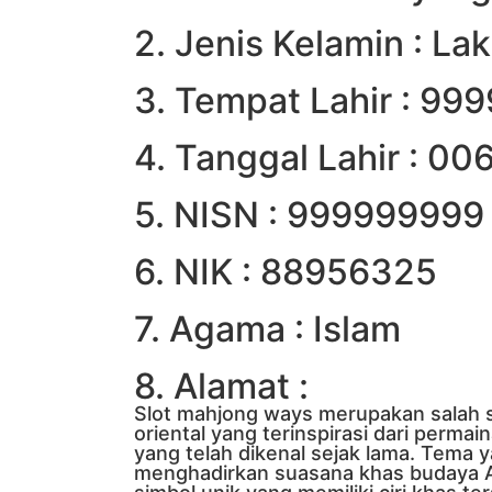
2. Jenis Kelamin : Lak
3. Tempat Lahir : 9
4. Tanggal Lahir : 0
5. NISN : 999999999
6. NIK : 88956325
7. Agama : Islam
8. Alamat :
Slot mahjong ways merupakan salah 
oriental yang terinspirasi dari permai
yang telah dikenal sejak lama. Tema 
menghadirkan suasana khas budaya A