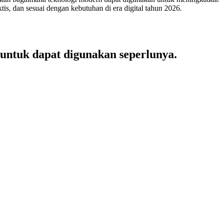
s, dan sesuai dengan kebutuhan di era digital tahun 2026.
untuk dapat digunakan seperlunya.