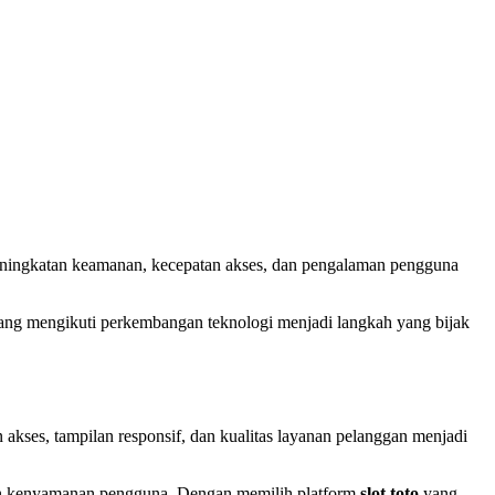
peningkatan keamanan, kecepatan akses, dan pengalaman pengguna
yang mengikuti perkembangan teknologi menjadi langkah yang bijak
akses, tampilan responsif, dan kualitas layanan pelanggan menjadi
n kenyamanan pengguna. Dengan memilih platform
slot toto
yang