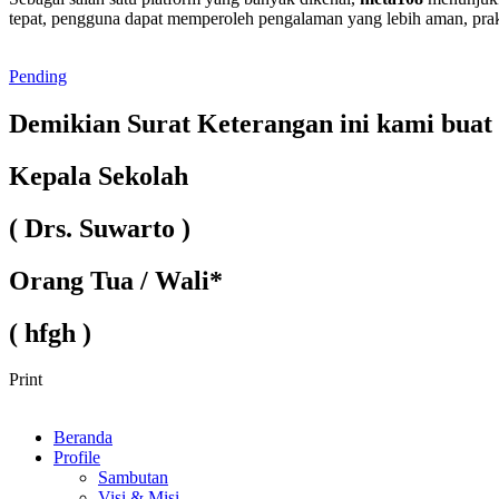
tepat, pengguna dapat memperoleh pengalaman yang lebih aman, prakti
Pending
Demikian Surat Keterangan ini kami buat 
Kepala Sekolah
( Drs. Suwarto )
Orang Tua / Wali*
( hfgh )
Print
Beranda
Profile
Sambutan
Visi & Misi