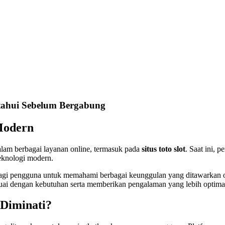
etahui Sebelum Bergabung
Modern
lam berbagai layanan online, termasuk pada
situs toto slot
. Saat ini, 
eknologi modern.
 bagi pengguna untuk memahami berbagai keunggulan yang ditawarkan
ai dengan kebutuhan serta memberikan pengalaman yang lebih optima
 Diminati?