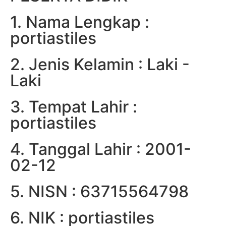
1. Nama Lengkap :
portiastiles
2. Jenis Kelamin : Laki -
Laki
3. Tempat Lahir :
portiastiles
4. Tanggal Lahir : 2001-
02-12
5. NISN : 63715564798
6. NIK : portiastiles