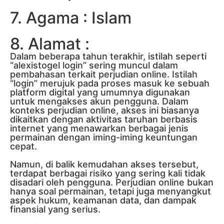
7. Agama : Islam
8. Alamat :
Dalam beberapa tahun terakhir, istilah seperti
“alexistogel login” sering muncul dalam
pembahasan terkait perjudian online. Istilah
“login” merujuk pada proses masuk ke sebuah
platform digital yang umumnya digunakan
untuk mengakses akun pengguna. Dalam
konteks perjudian online, akses ini biasanya
dikaitkan dengan aktivitas taruhan berbasis
internet yang menawarkan berbagai jenis
permainan dengan iming-iming keuntungan
cepat.
Namun, di balik kemudahan akses tersebut,
terdapat berbagai risiko yang sering kali tidak
disadari oleh pengguna. Perjudian online bukan
hanya soal permainan, tetapi juga menyangkut
aspek hukum, keamanan data, dan dampak
finansial yang serius.