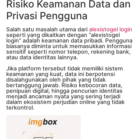
Risiko Keamanan Data dan
Privasi Pengguna
Salah satu masalah utama dari
alexistogel login
seperti yang dikaitkan dengan “alexistogel
login” adalah keamanan data pribadi. Pengguna
biasanya diminta untuk memasukkan informasi
sensitif seperti nomor telepon, rekening bank,
atau data identitas lainnya.
Jika platform tersebut tidak memiliki sistem
keamanan yang kuat, data ini berpotensi
disalahgunakan oleh pihak yang tidak
bertanggung jawab. Risiko kebocoran data,
penipuan digital, hingga pencurian identitas
menjadi ancaman nyata yang sering terjadi
dalam ekosistem perjudian online yang tidak
terkontrol.