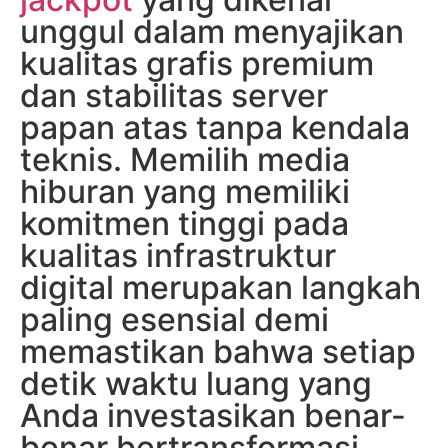
unggul dalam menyajikan
kualitas grafis premium
dan stabilitas server
papan atas tanpa kendala
teknis. Memilih media
hiburan yang memiliki
komitmen tinggi pada
kualitas infrastruktur
digital merupakan langkah
paling esensial demi
memastikan bahwa setiap
detik waktu luang yang
Anda investasikan benar-
benar bertransformasi