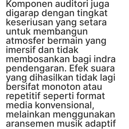
Komponen auditori juga
digarap dengan tingkat
keseriusan yang setara
untuk membangun
atmosfer bermain yang
imersif dan tidak
membosankan bagi indra
pendengaran. Efek suara
yang dihasilkan tidak lagi
bersifat monoton atau
repetitif seperti format
media konvensional,
melainkan menggunakan
aransemen musik adaptif