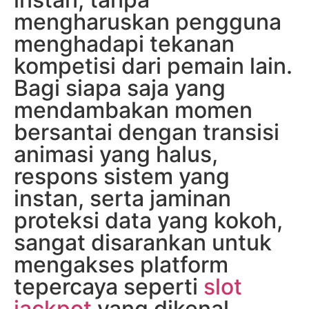
mengharuskan pengguna
menghadapi tekanan
kompetisi dari pemain lain.
Bagi siapa saja yang
mendambakan momen
bersantai dengan transisi
animasi yang halus,
respons sistem yang
instan, serta jaminan
proteksi data yang kokoh,
sangat disarankan untuk
mengakses platform
tepercaya seperti
slot
jackpot
yang dikenal