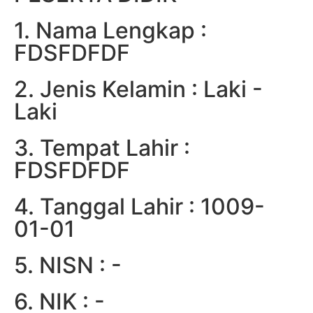
1. Nama Lengkap :
FDSFDFDF
2. Jenis Kelamin : Laki -
Laki
3. Tempat Lahir :
FDSFDFDF
4. Tanggal Lahir : 1009-
01-01
5. NISN : -
6. NIK : -