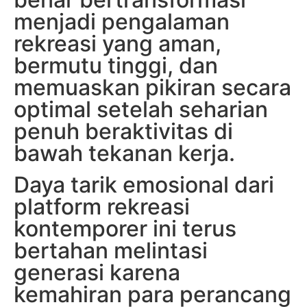
menjadi pengalaman
rekreasi yang aman,
bermutu tinggi, dan
memuaskan pikiran secara
optimal setelah seharian
penuh beraktivitas di
bawah tekanan kerja.
Daya tarik emosional dari
platform rekreasi
kontemporer ini terus
bertahan melintasi
generasi karena
kemahiran para perancang