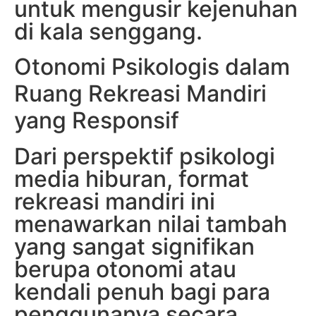
untuk mengusir kejenuhan
di kala senggang.
Otonomi Psikologis dalam
Ruang Rekreasi Mandiri
yang Responsif
Dari perspektif psikologi
media hiburan, format
rekreasi mandiri ini
menawarkan nilai tambah
yang sangat signifikan
berupa otonomi atau
kendali penuh bagi para
penggunanya secara