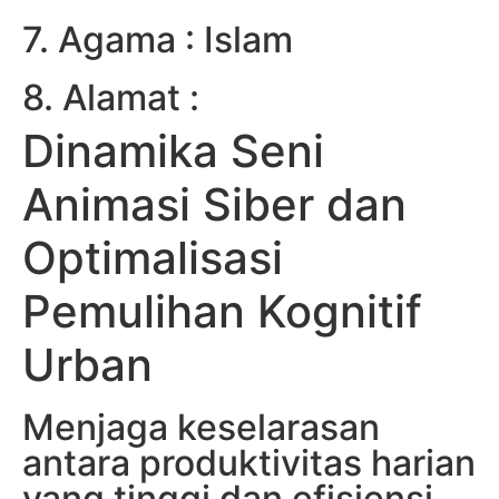
7. Agama : Islam
8. Alamat :
Dinamika Seni
Animasi Siber dan
Optimalisasi
Pemulihan Kognitif
Urban
Menjaga keselarasan
antara produktivitas harian
yang tinggi dan efisiensi