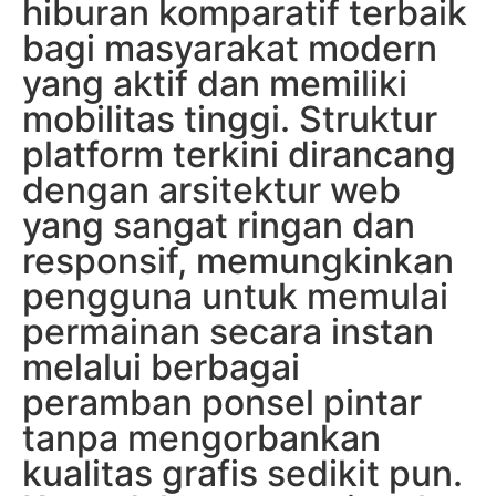
hiburan komparatif terbaik
bagi masyarakat modern
yang aktif dan memiliki
mobilitas tinggi. Struktur
platform terkini dirancang
dengan arsitektur web
yang sangat ringan dan
responsif, memungkinkan
pengguna untuk memulai
permainan secara instan
melalui berbagai
peramban ponsel pintar
tanpa mengorbankan
kualitas grafis sedikit pun.