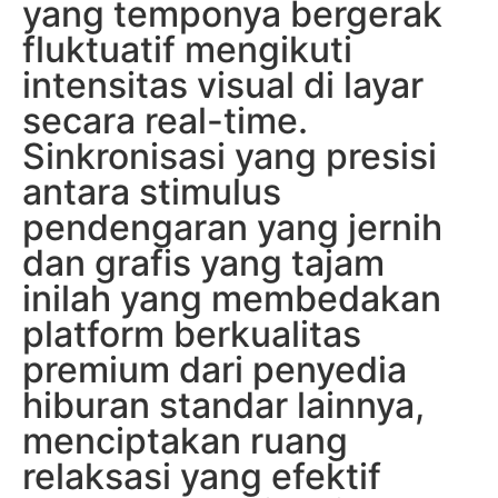
yang temponya bergerak
fluktuatif mengikuti
intensitas visual di layar
secara real-time.
Sinkronisasi yang presisi
antara stimulus
pendengaran yang jernih
dan grafis yang tajam
inilah yang membedakan
platform berkualitas
premium dari penyedia
hiburan standar lainnya,
menciptakan ruang
relaksasi yang efektif