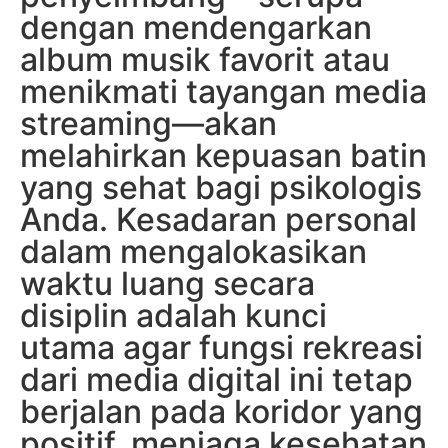
dengan mendengarkan
album musik favorit atau
menikmati tayangan media
streaming—akan
melahirkan kepuasan batin
yang sehat bagi psikologis
Anda. Kesadaran personal
dalam mengalokasikan
waktu luang secara
disiplin adalah kunci
utama agar fungsi rekreasi
dari media digital ini tetap
berjalan pada koridor yang
positif, menjaga kesehatan