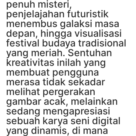
penuh misteri,
penjelajahan futuristik
menembus galaksi masa
depan, hingga visualisasi
festival budaya tradisional
yang meriah. Sentuhan
kreativitas inilah yang
membuat pengguna
merasa tidak sekadar
melihat pergerakan
gambar acak, melainkan
sedang mengapresiasi
sebuah karya seni digital
yang dinamis, di mana