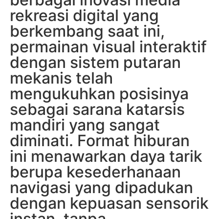
rekreasi digital yang
berkembang saat ini,
permainan visual interaktif
dengan sistem putaran
mekanis telah
mengukuhkan posisinya
sebagai sarana katarsis
mandiri yang sangat
diminati. Format hiburan
ini menawarkan daya tarik
berupa kesederhanaan
navigasi yang dipadukan
dengan kepuasan sensorik
instan, tanpa