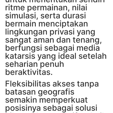
ritme permainan, nilai
simulasi, serta durasi
bermain menciptakan
lingkungan privasi yang
sangat aman dan tenang,
berfungsi sebagai media
katarsis yang ideal setelah
seharian penuh
beraktivitas.
Fleksibilitas akses tanpa
batasan geografis
semakin memperkuat
posisinya sebagai solusi