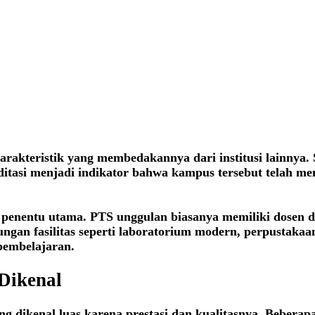
akteristik yang membedakannya dari institusi lainnya. S
editasi menjadi indikator bahwa kampus tersebut telah m
adi penentu utama. PTS unggulan biasanya memiliki dosen
ungan fasilitas seperti laboratorium modern, perpustakaa
pembelajaran.
Dikenal
ng dikenal luas karena prestasi dan kualitasnya. Beberap