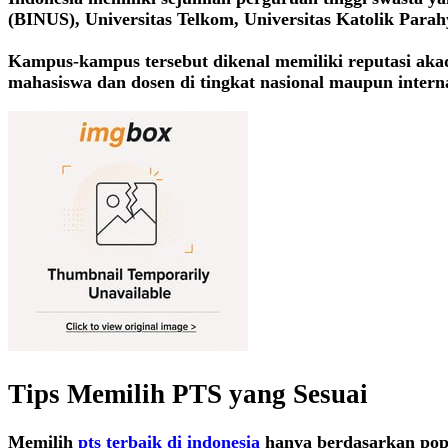
(BINUS), Universitas Telkom, Universitas Katolik Para
Kampus-kampus tersebut dikenal memiliki reputasi akade
mahasiswa dan dosen di tingkat nasional maupun internasi
Tips Memilih PTS yang Sesuai
Memilih
pts terbaik di indonesia
hanya berdasarkan popu