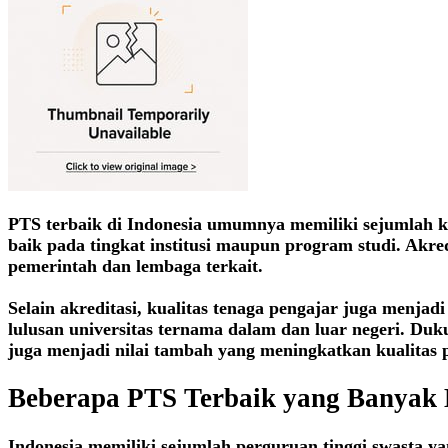
PTS terbaik di Indonesia umumnya memiliki sejumlah kar
baik pada tingkat institusi maupun program studi. Akr
pemerintah dan lembaga terkait.
Selain akreditasi, kualitas tenaga pengajar juga menj
lulusan universitas ternama dalam dan luar negeri. Duk
juga menjadi nilai tambah yang meningkatkan kualitas 
Beberapa PTS Terbaik yang Banyak 
Indonesia memiliki sejumlah perguruan tinggi swasta ya