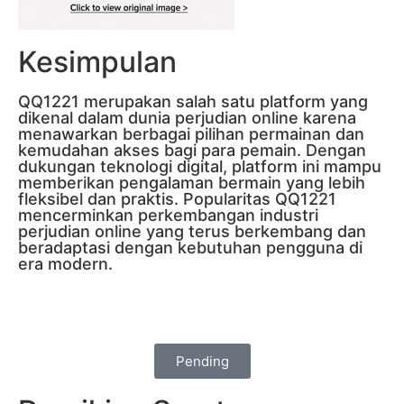
Kesimpulan
QQ1221 merupakan salah satu platform yang
dikenal dalam dunia perjudian online karena
menawarkan berbagai pilihan permainan dan
kemudahan akses bagi para pemain. Dengan
dukungan teknologi digital, platform ini mampu
memberikan pengalaman bermain yang lebih
fleksibel dan praktis. Popularitas QQ1221
mencerminkan perkembangan industri
perjudian online yang terus berkembang dan
beradaptasi dengan kebutuhan pengguna di
era modern.
Pending