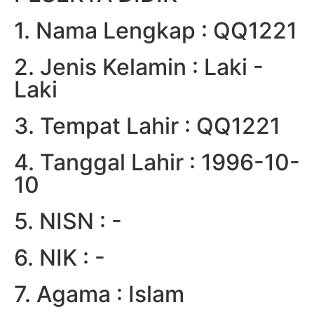
1. Nama Lengkap : QQ1221
2. Jenis Kelamin : Laki -
Laki
3. Tempat Lahir : QQ1221
4. Tanggal Lahir : 1996-10-
10
5. NISN : -
6. NIK : -
7. Agama : Islam