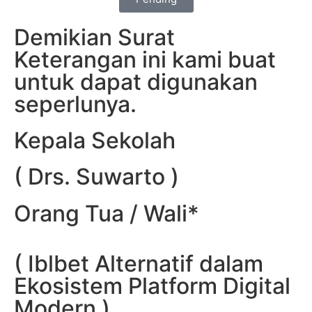
Demikian Surat
Keterangan ini kami buat
untuk dapat digunakan
seperlunya.
Kepala Sekolah
( Drs. Suwarto )
Orang Tua / Wali*
( Iblbet Alternatif dalam
Ekosistem Platform Digital
Modern )