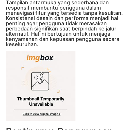
Tampilan antarmuka yang sederhana dan
responsif membantu pengguna dalam
menavigasi fitur yang tersedia tanpa kesulitan.
Konsistensi desain dan performa menjadi hal
penting agar pengguna tidak merasakan
perbedaan signifikan saat berpindah ke jalur
alternatif. Hal ini bertujuan untuk menjaga
kenyamanan dan kepuasan pengguna secara
keseluruhan.