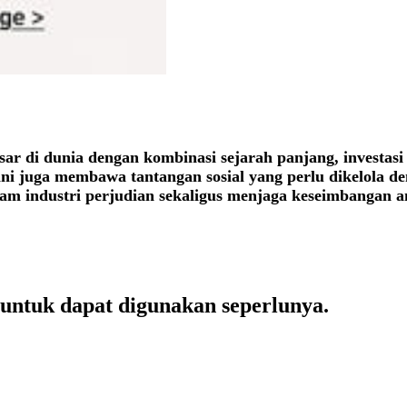
r di dunia dengan kombinasi sejarah panjang, investasi 
ni juga membawa tantangan sosial yang perlu dikelola de
alam industri perjudian sekaligus menjaga keseimbangan
untuk dapat digunakan seperlunya.