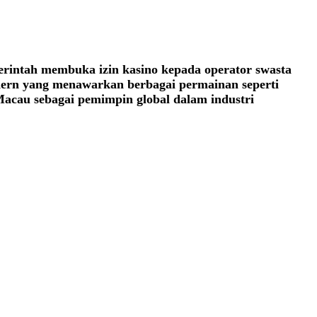
merintah membuka izin kasino kepada operator swasta
odern yang menawarkan berbagai permainan seperti
 Macau sebagai pemimpin global dalam industri