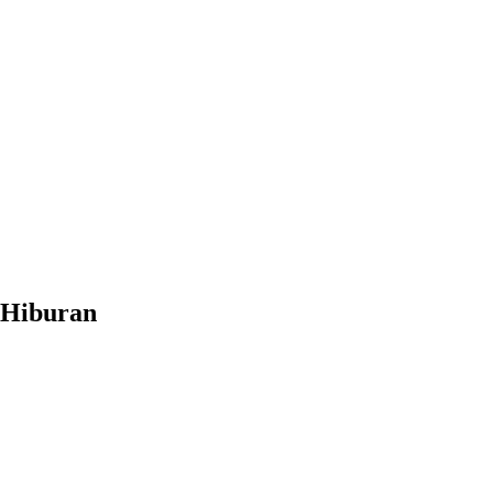
 Hiburan