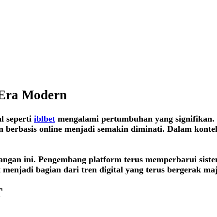
 Era Modern
l seperti
iblbet
mengalami pertumbuhan yang signifikan. 
berbasis online menjadi semakin diminati. Dalam kontek
bangan ini. Pengembang platform terus memperbarui sis
menjadi bagian dari tren digital yang terus bergerak ma
T