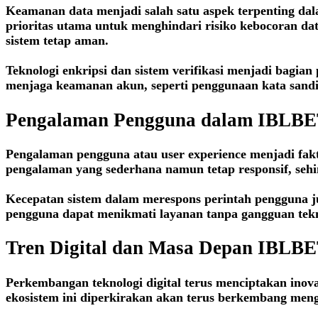
Keamanan data menjadi salah satu aspek terpenting dala
prioritas utama untuk menghindari risiko kebocoran da
sistem tetap aman.
Teknologi enkripsi dan sistem verifikasi menjadi bagia
menjaga keamanan akun, seperti penggunaan kata sandi 
Pengalaman Pengguna dalam IBLB
Pengalaman pengguna atau user experience menjadi fa
pengalaman yang sederhana namun tetap responsif, seh
Kecepatan sistem dalam merespons perintah pengguna ju
pengguna dapat menikmati layanan tanpa gangguan teknis 
Tren Digital dan Masa Depan IBLB
Perkembangan teknologi digital terus menciptakan inov
ekosistem ini diperkirakan akan terus berkembang mengi