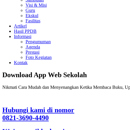
Visi & Misi
Guru
Ekskul
Fasilitas
Artikel
Hasil PPDB
Informasi
Pengumuman
Agenda
Prestasi
Foto Kegiatan
Kontak
Download App Web Sekolah
Nikmati Cara Mudah dan Menyenangkan Ketika Membaca Buku, Up
Hubungi kami di nomor
0821-3690-4490