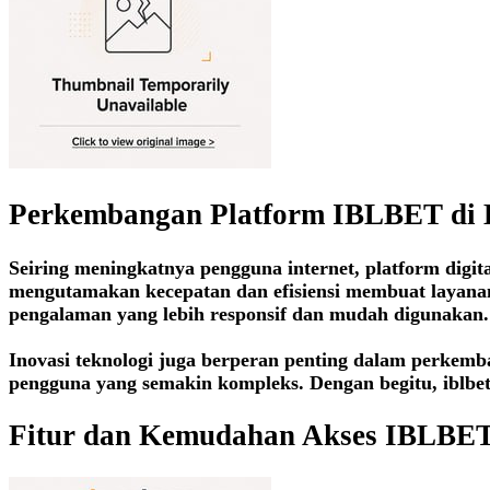
Perkembangan Platform IBLBET di
Seiring meningkatnya pengguna internet, platform digita
mengutamakan kecepatan dan efisiensi membuat layanan 
pengalaman yang lebih responsif dan mudah digunakan.
Inovasi teknologi juga berperan penting dalam perkem
pengguna yang semakin kompleks. Dengan begitu, iblbet 
Fitur dan Kemudahan Akses IBLBE