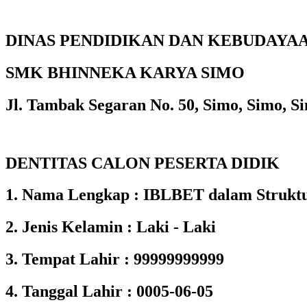
DINAS PENDIDIKAN DAN KEBUDAYA
SMK BHINNEKA KARYA SIMO
Jl. Tambak Segaran No. 50, Simo, Simo, Si
DENTITAS CALON PESERTA DIDIK
1. Nama Lengkap : IBLBET dalam Strukt
2. Jenis Kelamin : Laki - Laki
3. Tempat Lahir : 99999999999
4. Tanggal Lahir : 0005-06-05