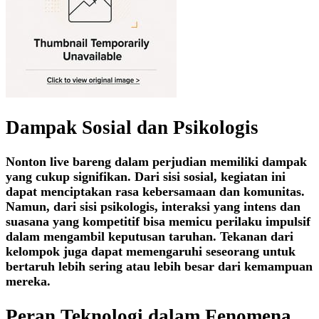
Dampak Sosial dan Psikologis
Nonton live bareng dalam perjudian memiliki dampak
yang cukup signifikan. Dari sisi sosial, kegiatan ini
dapat menciptakan rasa kebersamaan dan komunitas.
Namun, dari sisi psikologis, interaksi yang intens dan
suasana yang kompetitif bisa memicu perilaku impulsif
dalam mengambil keputusan taruhan. Tekanan dari
kelompok juga dapat memengaruhi seseorang untuk
bertaruh lebih sering atau lebih besar dari kemampuan
mereka.
Peran Teknologi dalam Fenomena