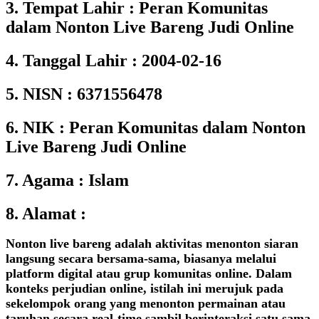
3. Tempat Lahir : Peran Komunitas
dalam Nonton Live Bareng Judi Online
4. Tanggal Lahir : 2004-02-16
5. NISN : 6371556478
6. NIK : Peran Komunitas dalam Nonton
Live Bareng Judi Online
7. Agama : Islam
8. Alamat :
Nonton live bareng adalah aktivitas menonton siaran
langsung secara bersama-sama, biasanya melalui
platform digital atau grup komunitas online. Dalam
konteks perjudian online, istilah ini merujuk pada
sekelompok orang yang menonton permainan atau
taruhan secara real-time sambil berinteraksi satu sama