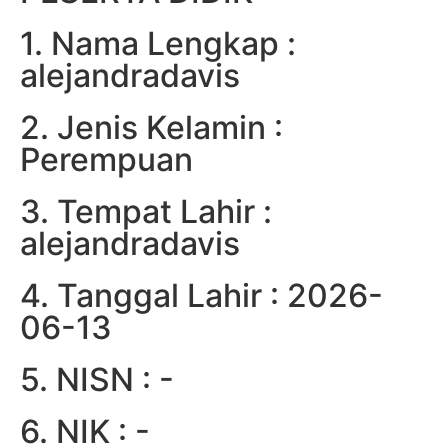
1. Nama Lengkap :
alejandradavis
2. Jenis Kelamin :
Perempuan
3. Tempat Lahir :
alejandradavis
4. Tanggal Lahir : 2026-
06-13
5. NISN : -
6. NIK : -