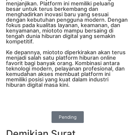
menjanjikan. Platform ini memiliki peluang
besar untuk terus berkembang dan
menghadirkan inovasi baru yang sesuai
dengan kebutuhan pengguna modern. Dengan
fokus pada kualitas layanan, keamanan, dan
kenyamanan, miototo mampu bersaing di
tengah dunia hiburan digital yang semakin
kompetitif.
Ke depannya, miototo diperkirakan akan terus
menjadi salah satu platform hiburan online
favorit bagi banyak orang. Kombinasi antara
teknologi modern, pelayanan profesional, dan
kemudahan akses membuat platform ini
memiliki posisi yang kuat dalam industri
hiburan digital masa kini.
Pending
Demikian Surat