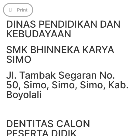
Print
DINAS PENDIDIKAN DAN
KEBUDAYAAN
SMK BHINNEKA KARYA
SIMO
Jl. Tambak Segaran No.
50, Simo, Simo, Simo, Kab.
Boyolali
DENTITAS CALON
PESERTA DIDIK