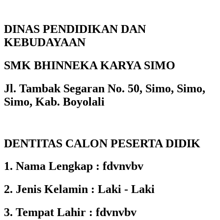
DINAS PENDIDIKAN DAN
KEBUDAYAAN
SMK BHINNEKA KARYA SIMO
Jl. Tambak Segaran No. 50, Simo, Simo,
Simo, Kab. Boyolali
DENTITAS CALON PESERTA DIDIK
1. Nama Lengkap : fdvnvbv
2. Jenis Kelamin : Laki - Laki
3. Tempat Lahir : fdvnvbv