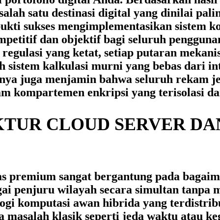
salah satu destinasi digital yang dinilai 
ukti sukses mengimplementasikan sistem 
mpetitif dan objektif bagi seluruh penggu
a regulasi yang ketat, setiap putaran meka
 sistem kalkulasi murni yang bebas dari int
ya juga menjamin bahwa seluruh rekam jejak
m kompartemen enkripsi yang terisolasi dar
KTUR CLOUD SERVER DAN
s premium sangat bergantung pada bagaiman
gai penjuru wilayah secara simultan tanpa 
gi komputasi awan hibrida yang terdistribu
ga masalah klasik seperti jeda waktu atau ke