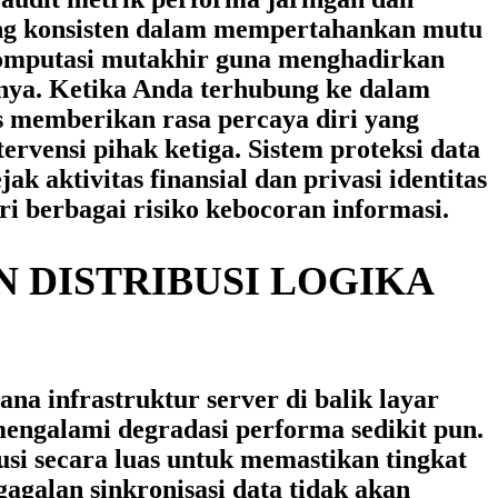
paling konsisten dalam mempertahankan mutu
komputasi mutakhir guna menghadirkan
nanya. Ketika Anda terhubung ke dalam
nis memberikan rasa percaya diri yang
ervensi pihak ketiga. Sistem proteksi data
 aktivitas finansial dan privasi identitas
i berbagai risiko kebocoran informasi.
 DISTRIBUSI LOGIKA
a infrastruktur server di balik layar
mengalami degradasi performa sedikit pun.
si secara luas untuk memastikan tingkat
gagalan sinkronisasi data tidak akan