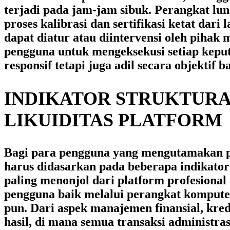
terjadi pada jam-jam sibuk. Perangkat lun
proses kalibrasi dan sertifikasi ketat dar
dapat diatur atau diintervensi oleh piha
pengguna untuk mengeksekusi setiap keput
responsif tetapi juga adil secara objektif b
INDIKATOR STRUKTURA
LIKUIDITAS PLATFORM
Bagi para pengguna yang mengutamakan pro
harus didasarkan pada beberapa indikator 
paling menonjol dari platform profesiona
pengguna baik melalui perangkat komputer
pun. Dari aspek manajemen finansial, kred
hasil, di mana semua transaksi administra