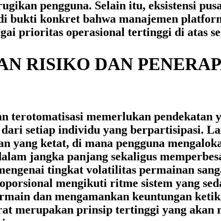
gikan pengguna. Selain itu, eksistensi pus
di bukti konkret bahwa manajemen platfo
ai prioritas operasional tertinggi di atas s
AN RISIKO DAN PENER
an terotomatisasi memerlukan pendekatan ya
dari setiap individu yang berpartisipasi. 
n yang ketat, di mana pengguna mengaloka
dalam jangka panjang sekaligus memperbesa
mengenai tingkat volatilitas permainan s
oporsional mengikuti ritme sistem yang seda
bermain dan mengamankan keuntungan ketika
rat merupakan prinsip tertinggi yang akan 