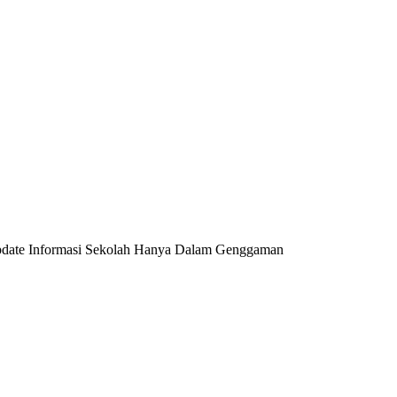
date Informasi Sekolah Hanya Dalam Genggaman