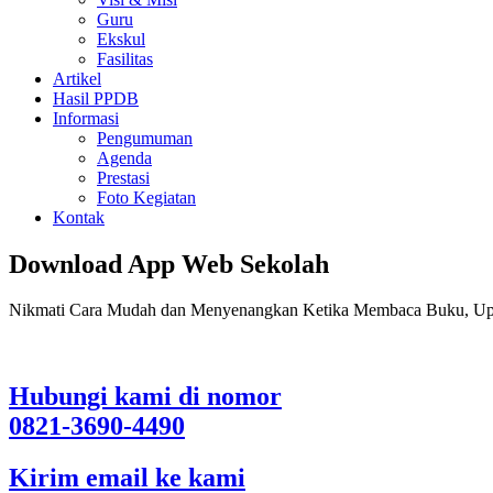
Guru
Ekskul
Fasilitas
Artikel
Hasil PPDB
Informasi
Pengumuman
Agenda
Prestasi
Foto Kegiatan
Kontak
Download App Web Sekolah
Nikmati Cara Mudah dan Menyenangkan Ketika Membaca Buku, Up
Hubungi kami di nomor
0821-3690-4490
Kirim email ke kami