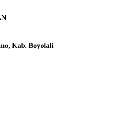
AN
mo, Kab. Boyolali