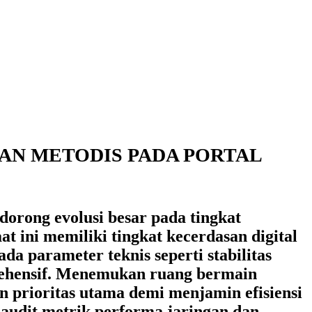
AN METODIS PADA PORTAL
orong evolusi besar pada tingkat
t ini memiliki tingkat kecerdasan digital
da parameter teknis seperti stabilitas
prehensif. Menemukan ruang bermain
 prioritas utama demi menjamin efisiensi
 audit metrik performa jaringan dan