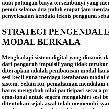
atau potongan biaya tersembunyi yang meru
penuh selama dua puluh empat jam menja
penyelesaian kendala teknis pengguna sebag
STRATEGI PENGENDALI
MODAL BERKALA
Menghadapi sistem digital yang dinamis d
dari pengaruh impulsif yang tidak terukur 
diterapkan adalah pembatasan modal haria
sesi kecil guna menjaga ketahanan modal 
sistem. Selain itu, pemahaman mendalam 
harus mengubah nilai partisipasi secara pr
emosional untuk segera mengakhiri sesi 
ditentukan sejak awal telah memenuhi sya