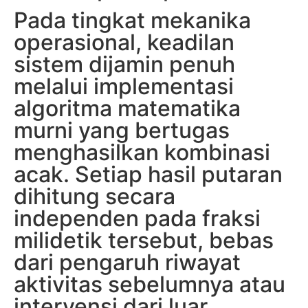
Pada tingkat mekanika
operasional, keadilan
sistem dijamin penuh
melalui implementasi
algoritma matematika
murni yang bertugas
menghasilkan kombinasi
acak. Setiap hasil putaran
dihitung secara
independen pada fraksi
milidetik tersebut, bebas
dari pengaruh riwayat
aktivitas sebelumnya atau
intervensi dari luar.