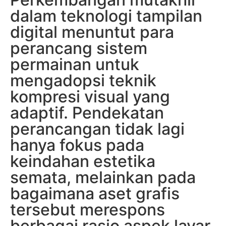
dalam teknologi tampilan
digital menuntut para
perancang sistem
permainan untuk
mengadopsi teknik
kompresi visual yang
adaptif. Pendekatan
perancangan tidak lagi
hanya fokus pada
keindahan estetika
semata, melainkan pada
bagaimana aset grafis
tersebut merespons
berbagai rasio aspek layar