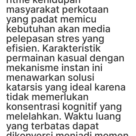
masyarakat perkotaan
yang padat memicu
kebutuhan akan media
pelepasan stres yang
efisien. Karakteristik
permainan kasual dengan
mekanisme instan ini
menawarkan solusi
katarsis yang ideal karena
tidak memerlukan
konsentrasi kognitif yang
melelahkan. Waktu luang
yang terbatas dapat
dikonversi menjadi momen