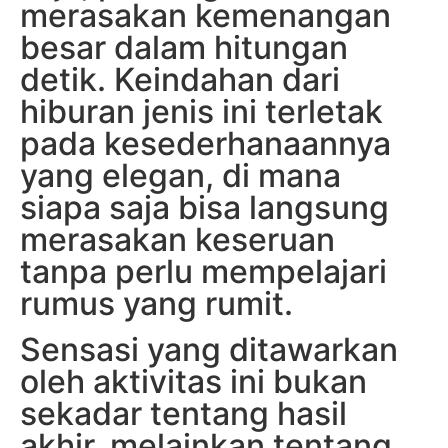
merasakan kemenangan
besar dalam hitungan
detik. Keindahan dari
hiburan jenis ini terletak
pada kesederhanaannya
yang elegan, di mana
siapa saja bisa langsung
merasakan keseruan
tanpa perlu mempelajari
rumus yang rumit.
Sensasi yang ditawarkan
oleh aktivitas ini bukan
sekadar tentang hasil
akhir, melainkan tentang