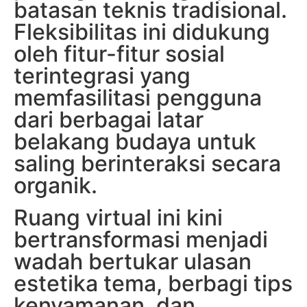
batasan teknis tradisional.
Fleksibilitas ini didukung
oleh fitur-fitur sosial
terintegrasi yang
memfasilitasi pengguna
dari berbagai latar
belakang budaya untuk
saling berinteraksi secara
organik.
Ruang virtual ini kini
bertransformasi menjadi
wadah bertukar ulasan
estetika tema, berbagi tips
kenyamanan, dan