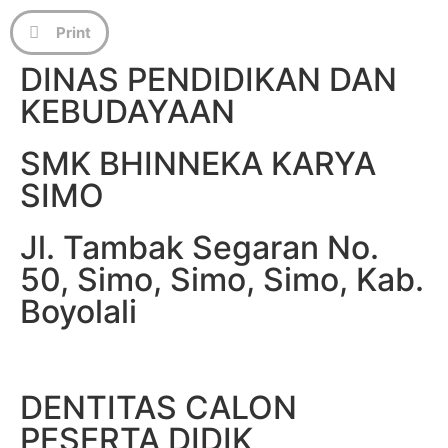
Print
DINAS PENDIDIKAN DAN
KEBUDAYAAN
SMK BHINNEKA KARYA
SIMO
Jl. Tambak Segaran No.
50, Simo, Simo, Simo, Kab.
Boyolali
DENTITAS CALON
PESERTA DIDIK