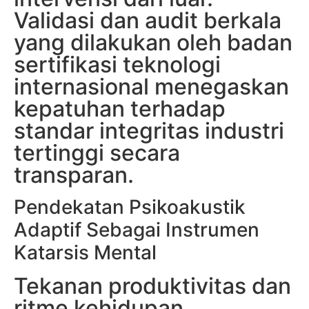
Validasi dan audit berkala
yang dilakukan oleh badan
sertifikasi teknologi
internasional menegaskan
kepatuhan terhadap
standar integritas industri
tertinggi secara
transparan.
Pendekatan Psikoakustik
Adaptif Sebagai Instrumen
Katarsis Mental
Tekanan produktivitas dan
ritme kehidupan