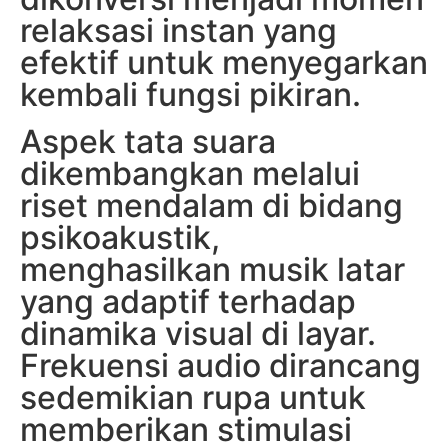
relaksasi instan yang
efektif untuk menyegarkan
kembali fungsi pikiran.
Aspek tata suara
dikembangkan melalui
riset mendalam di bidang
psikoakustik,
menghasilkan musik latar
yang adaptif terhadap
dinamika visual di layar.
Frekuensi audio dirancang
sedemikian rupa untuk
memberikan stimulasi