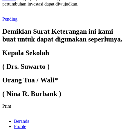
pertumbuhan investasi dapat diwujudkan.
Pending
Demikian Surat Keterangan ini kami
buat untuk dapat digunakan seperlunya.
Kepala Sekolah
( Drs. Suwarto )
Orang Tua / Wali*
( Nina R. Burbank )
Print
Beranda
Profile