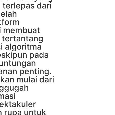
 terlepas dari
telah
tform
ni membuat
 tertantang
 algoritma
eskipun pada
runtungan
nan penting.
kan mulai dari
nggugah
masi
ektakuler
n rupa untuk