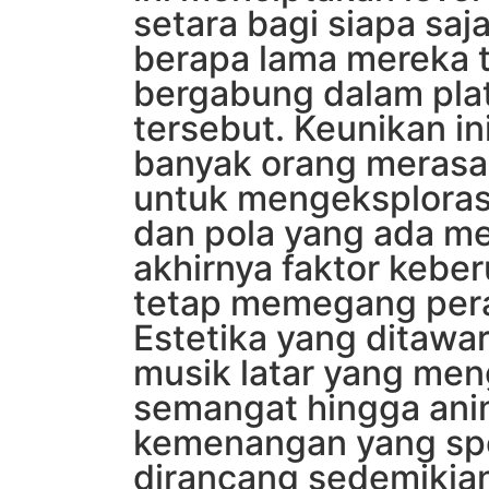
setara bagi siapa saja
berapa lama mereka 
bergabung dalam pla
tersebut. Keunikan i
banyak orang merasa
untuk mengeksplorasi
dan pola yang ada m
akhirnya faktor kebe
tetap memegang pera
Estetika yang ditawar
musik latar yang me
semangat hingga ani
kemenangan yang sp
dirancang sedemikia