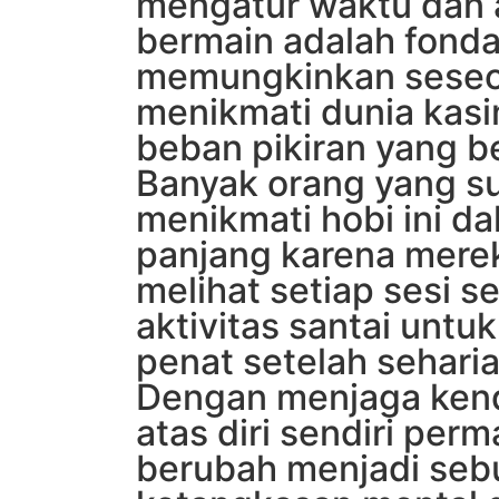
mengatur waktu dan
bermain adalah fond
memungkinkan sese
menikmati dunia kasi
beban pikiran yang b
Banyak orang yang s
menikmati hobi ini d
panjang karena mer
melihat setiap sesi s
aktivitas santai untu
penat setelah seharia
Dengan menjaga kend
atas diri sendiri perm
berubah menjadi seb