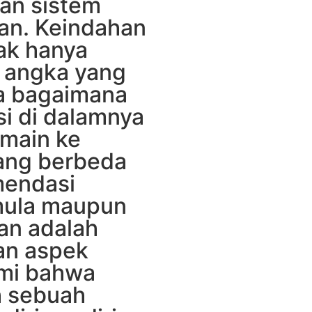
dan sistem
an. Keindahan
dak hanya
i angka yang
da bagaimana
si di dalamnya
main ke
ang berbeda
mendasi
emula maupun
an adalah
an aspek
mi bahwa
h sebuah