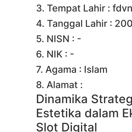
3. Tempat Lahir : fdv
4. Tanggal Lahir : 2
5. NISN : -
6. NIK : -
7. Agama : Islam
8. Alamat :
Dinamika Strateg
Estetika dalam E
Slot Digital