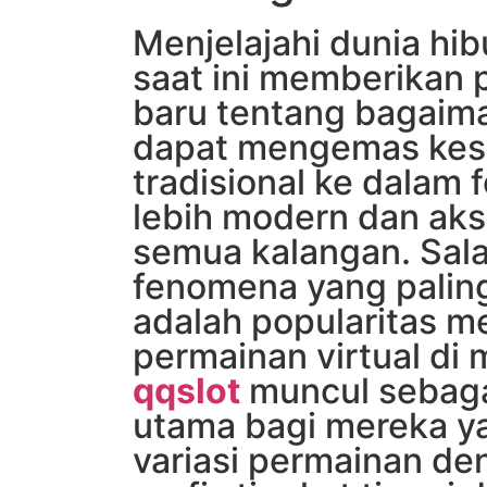
Menjelajahi dunia hib
saat ini memberikan 
baru tentang bagaima
dapat mengemas ke
tradisional ke dalam 
lebih modern dan aks
semua kalangan. Sala
fenomena yang palin
adalah popularitas m
permainan virtual di
qqslot
muncul sebagai
utama bagi mereka y
variasi permainan de