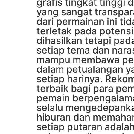
grafis tingkat tinggi 
yang sangat transpar
dari permainan ini ti
terletak pada potens
dihasilkan tetapi pa
setiap tema dan nara
mampu membawa pe
dalam petualangan y
setiap harinya. Reko
terbaik bagi para p
pemain berpengalam
selalu mengedepank
hiburan dan memaha
setiap putaran adala