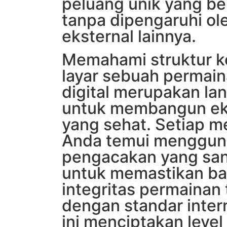
peluang unik yang ber
tanpa dipengaruhi ole
eksternal lainnya.
Memahami struktur ker
layar sebuah permain
digital merupakan lan
untuk membangun ek
yang sehat. Setiap m
Anda temui menggun
pengacakan yang san
untuk memastikan b
integritas permainan 
dengan standar intern
ini menciptakan leve