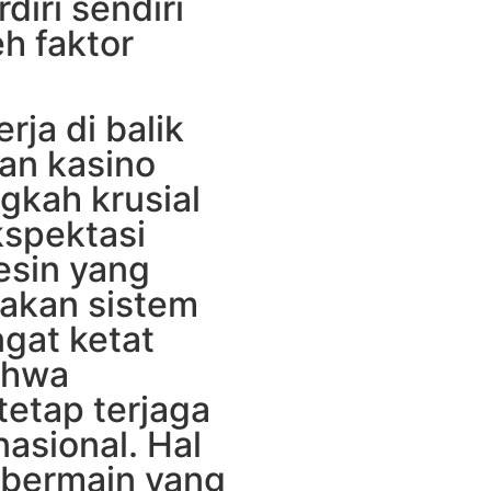
diri sendiri
h faktor
ja di balik
an kasino
gkah krusial
spektasi
esin yang
akan sistem
gat ketat
ahwa
tetap terjaga
asional. Hal
l bermain yang