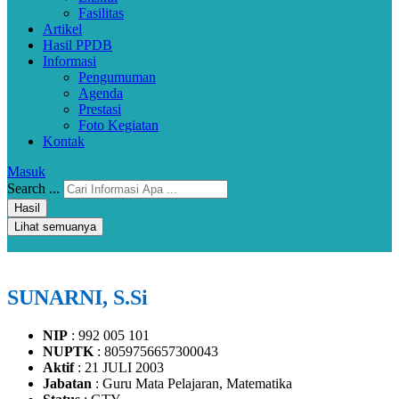
Fasilitas
Artikel
Hasil PPDB
Informasi
Pengumuman
Agenda
Prestasi
Foto Kegiatan
Kontak
Masuk
Search ...
Hasil
Lihat semuanya
SUNARNI, S.Si
NIP
: 992 005 101
NUPTK
: 8059756657300043
Aktif
: 21 JULI 2003
Jabatan
: Guru Mata Pelajaran, Matematika